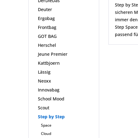
DerDieDas
Step by St
Deuter
sicheren M
Ergobag
immer den 
Step Space
Frontbag
passend fü
GOT BAG
Herschel
Jeune Premier
Kattbjoern
Lässig
Neoxx
Innovabag
School Mood
Scout
Step by Step
Space
Cloud