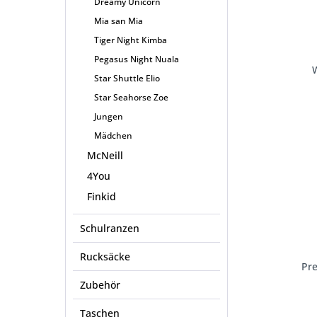
Dreamy Unicorn
Mia san Mia
Tiger Night Kimba
Pegasus Night Nuala
Star Shuttle Elio
Star Seahorse Zoe
Jungen
Mädchen
McNeill
4You
Finkid
Schulranzen
Rucksäcke
Pre
Zubehör
Taschen